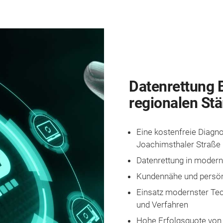
Datenrettung Be
re­gi­o­nal­en
Stä
Ei­ne kos­ten­frei­e Di­a­gno
Joachimsthaler Straße
Da­ten­ret­tung in mo­der
Kun­den­nä­he und per­sön
Ein­satz mo­dern­ster Tec
und Ver­fah­ren
Ho­he Er­folgs­quo­te vo