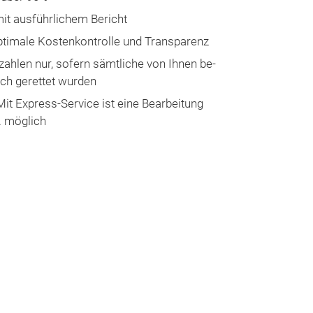
mit aus­führ­lich­em Be­richt
p­ti­male Kos­ten­kon­trol­le und Trans­pa­renz
e­zah­len nur, so­fern sämt­liche von Ih­nen be­
lich ge­ret­tet wurden
 Mit Ex­press-Ser­vice ist eine Be­ar­bei­tung
. mög­lich