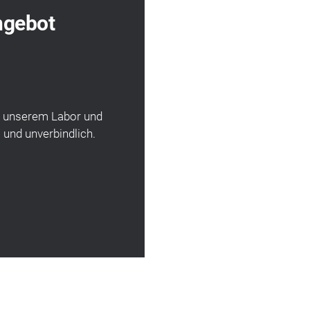
ngebot
in unserem Labor und
 und un­verbindlich.