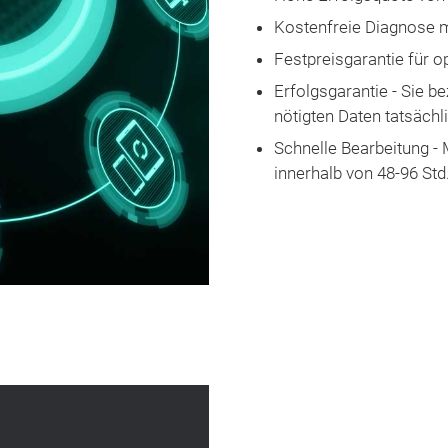
Kos­ten­freie Di­a­gno­se 
Fest­preis­ga­ran­tie für o
Er­folgs­ga­ran­tie - Sie b
nö­ti­gten Da­ten tat­säch­
Schnel­le Be­ar­bei­tung -
in­ner­halb von 48-96 Std