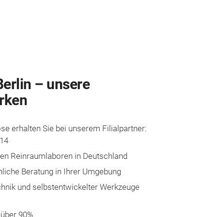
rlin – un­se­re
r­ken
­se er­hal­ten Sie bei un­se­rem Fi­li­a­l­part­ner:
 14
­nen Rein­raum­la­bor­en in Deutsch­land
­liche Be­ra­tung in Ih­rer Um­ge­bung
h­nik und selbst­ent­wi­ckelt­er Werk­zeuge
n über 90%